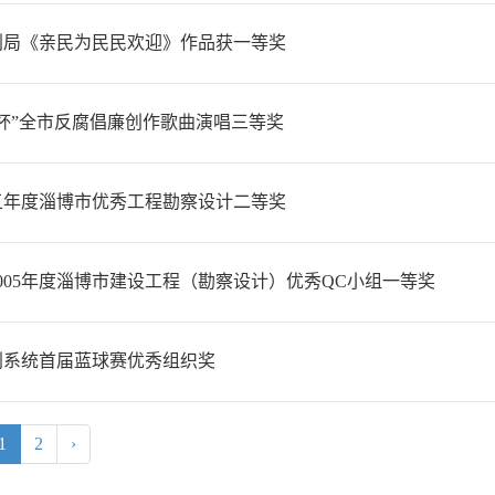
划局《亲民为民民欢迎》作品获一等奖
炬杯”全市反腐倡廉创作歌曲演唱三等奖
0五年度淄博市优秀工程勘察设计二等奖
005年度淄博市建设工程（勘察设计）优秀QC小组一等奖
划系统首届蓝球赛优秀组织奖
1
2
›