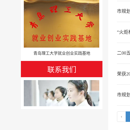
市规
“火
青岛理工大学就业创业实践基地
二0
联系我们
荣获2
市规
‹